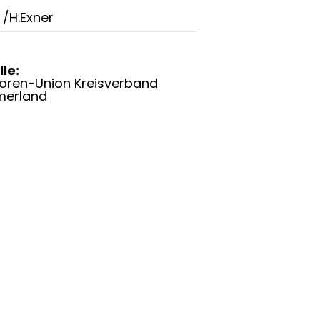
/H.Exner
le:
oren-Union Kreisverband
erland