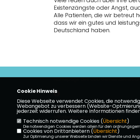
Viele reden auch über ihre ber
Existenzängste oder Angst, auc
Alle Patienten, die wir betreut 
dass wir ein gutes und leistun
Deutschland haben.
Homepage des CDU Gemeindeverban
Cookie Hinweis
Diese Webseite verwendet Cookies, die notwendig s
Webangebot zu verbessern (Website-Optmierung). F
Impressum
Datenschutz
Kon
jederzeit widerrufen. Weitere Informationen finden
Mitgliederbereich
Technisch notwendige Cookies (
Übersicht
)
Die notwendigen Cookies werden allein für den ordnungsge
Cookies von Drittanbietern (
Übersicht
)
Zur Optimierung unserer Webseite binden wir Dienste und Ange