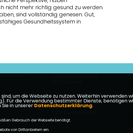
ufliche Perspektive, haben
h nicht mehr richtig gesund zu werden.
haben, sind vollständig genesen. Gut,
gsfähiges Gesundheitssystem in
des Edewecht
CDU Kreisverband
Ammerland
CDU Niedersachsen
ind, um die Webseite zu nutzen. Weiterhin verwenden wir 
ür die Verwendung bestimmter Dienste, benötigen wir Ihr
takt
 Sie in unserer
Datenschutzerklärung
.
CDU Deutschlands
mäßen Gebrauch der Webseite benötigt.
bote von Drittanbietern ein.