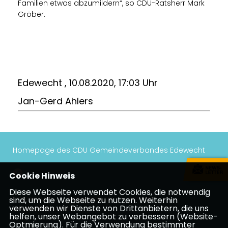
Familien etwas abzumildern“, so CDU-Ratsherr Mark
Gröber.
Edewecht , 10.08.2020, 17:03 Uhr
Jan-Gerd Ahlers
Homepage des CDU Gemeindeverbandes Edewecht
Cookie Hinweis
Diese Webseite verwendet Cookies, die notwendig
Impressum
Datenschutz
Kontakt
sind, um die Webseite zu nutzen. Weiterhin
verwenden wir Dienste von Drittanbietern, die uns
Mitgliederbereich
helfen, unser Webangebot zu verbessern (Website-
Optmierung). Für die Verwendung bestimmter