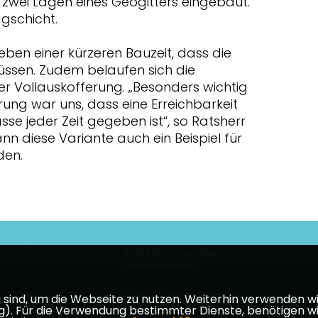
zwei Lagen eines Geogitters eingebaut.
agschicht.
neben einer kürzeren Bauzeit, dass die
ssen. Zudem belaufen sich die
er Vollauskofferung. „Besonders wichtig
rung war uns, dass eine Erreichbarkeit
se jeder Zeit gegeben ist“, so Ratsherr
ann diese Variante auch ein Beispiel für
den.
des Edewecht
CDU Kreisverband
Ammerland
CDU Niedersachsen
ind, um die Webseite zu nutzen. Weiterhin verwenden wir 
ür die Verwendung bestimmter Dienste, benötigen wir Ihr